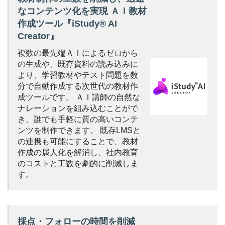
なコンテンツ化を実現
ＡＩ教材
作成ツール『iStudy® AI
Creator』
複数の最先端ＡＩによるゼロから
の生成や、既存資料の読み込みに
より、学習教材やテスト問題を数
分で自動作成する次世代の教材作
成ツールです。
ＡＩ講師の自然な
ナレーションを組み込むことがで
き、誰でも手軽に質の高いコンテ
ンツを制作できます。
既存LMSと
の連携も可能にすることで、教材
作成の属人化を解消し、社内教育
のコストと工数を劇的に削減しま
す。
採点・フォローの時間を削減